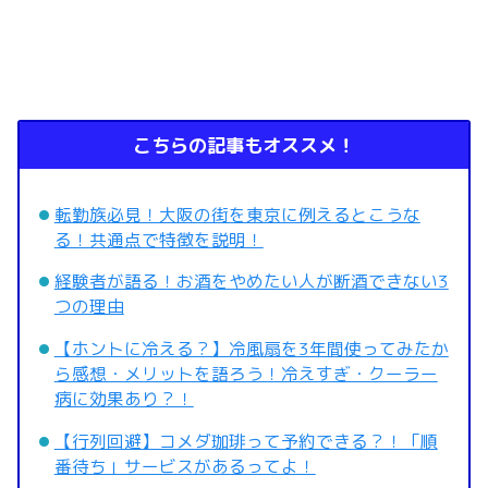
こちらの記事もオススメ！
転勤族必見！大阪の街を東京に例えるとこうな
る！共通点で特徴を説明！
経験者が語る！お酒をやめたい人が断酒できない3
つの理由
【ホントに冷える？】冷風扇を3年間使ってみたか
ら感想・メリットを語ろう！冷えすぎ・クーラー
病に効果あり？！
【行列回避】コメダ珈琲って予約できる？！「順
番待ち」サービスがあるってよ！