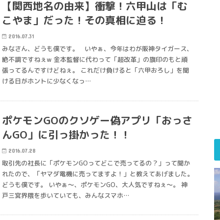
【関西地名の由来】衝撃！六甲山は「む
こやま」だった！その真相に迫る！
2016.07.31
みなさん、どうも僕です。 いやぁ、今年はわが阪神タイガース、
絶不調ですねぇw 金本監督に代わって「超改革」の旗印のもと頑
張ってるんですけどねぇ。 これだけ負けると「六甲おろし」を聞
ける日がホントに少なくなっ…
ポケモンGOのクソゲー偽アプリ「おっさ
んGO」に引っ掛かった！！
2016.07.28
取引先の社長に「ポケモンGOってどこで売ってるの？」って聞か
れたので、「ヤマダ電機に売ってますよ！」と教えてあげました。
どうも僕です。 いやぁ～、ポケモンGO、大人気ですねぇ～。 神
戸三宮界隈を歩いていても、みんなスマホ…