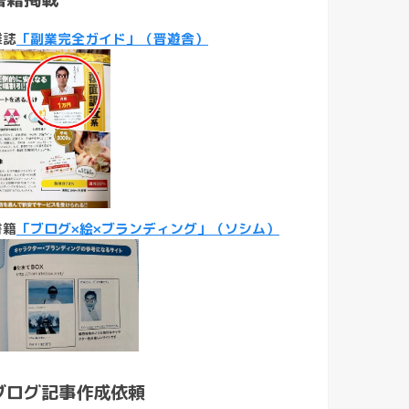
雑誌
「副業完全ガイド」（晋遊舎）
書籍
「ブログ×絵×ブランディング」（ソシム）
ブログ記事作成依頼