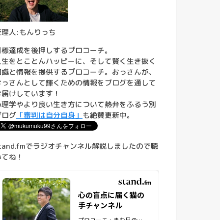
管理人:もんりっち
目標達成を後押しするプロコーチ。
人生をとことんハッピーに、そして賢く生き抜く
知識と情報を提供するプロコーチ。おっさんが、
おっさんとして輝くための情報をブログを通して
お届けしています！
心理学やより良い生き方について熱弁をふるう別
ブログ
「審判は自分自身」
も絶賛更新中。
stand.fmでラジオチャンネル解説しましたので聴
いてね！