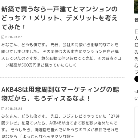
新築で買うなら一戸建てとマンションの
どっち？！メリット、デメリットを考え
てみた！
2016.07.27
みなさん、どうも僕です。 先日、会社の同僚から衝撃的なことを
聞いてしまいました。 その同僚は大阪市内にマンションを自己購
入していたのですが、急な転勤に伴いあわてて売却、その時点でロ
ーン残高が500万円ほど残っていたらしく…
AKB48は用意周到なマーケティングの賜
物だから、もうディスるなよ！
2016.07.25
みなさん、どうも僕です。 先日、フジテレビでやっていた「27時
間テレビ」を見ていたら、AKB48が出てきて歌を歌い始めたんで
す。 そうしたら、洗濯物を畳んでいたうちのヨメが横目でそれを
見ながら 「ようこんなヘッタクソな歌…