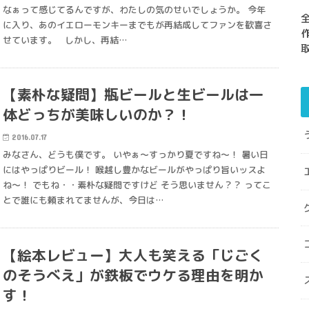
なぁって感じてるんですが、わたしの気のせいでしょうか。 今年
に入り、あのイエローモンキーまでもが再結成してファンを歓喜さ
せています。 しかし、再結…
【素朴な疑問】瓶ビールと生ビールは一
体どっちが美味しいのか？！
2016.07.17
みなさん、どうも僕です。 いやぁ～すっかり夏ですね～！ 暑い日
にはやっぱりビール！ 喉越し豊かなビールがやっぱり旨いッスよ
ね～！ でもね・・素朴な疑問ですけど そう思いません？？ ってこ
とで誰にも頼まれてませんが、今日は…
【絵本レビュー】大人も笑える「じごく
のそうべえ」が鉄板でウケる理由を明か
す！