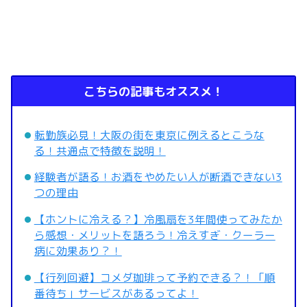
こちらの記事もオススメ！
転勤族必見！大阪の街を東京に例えるとこうな
る！共通点で特徴を説明！
経験者が語る！お酒をやめたい人が断酒できない3
つの理由
【ホントに冷える？】冷風扇を3年間使ってみたか
ら感想・メリットを語ろう！冷えすぎ・クーラー
病に効果あり？！
【行列回避】コメダ珈琲って予約できる？！「順
番待ち」サービスがあるってよ！