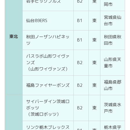
岩手ビッグブルズ
B2
東
岡市
宮城県仙
仙台89ERS
B1
東
台市
東北
秋田ノーザンハピネッ
秋田県秋
B1
東
ツ
田市
パスラボ山形ワイヴァ
山形県天
ンズ
B2
東
童市
（山形ワイヴァンズ）
福島県郡
福島ファイヤーボンズ
B2
東
山市
サイバーダイン茨城ロ
茨城県水
ボッツ
B2
東
戸市
（茨城ロボッツ）
リンク栃木ブレックス
栃木県宇