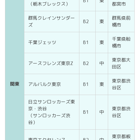
B1
東
（栃木ブレックス）
都宮市
群馬クレインサンダー
群馬県前
B2
東
ズ
橋市
千葉県船
千葉ジェッツ
B1
東
橋市
東京都大
アースフレンズ東京Z
B2
中
田区
東京都渋
関東
アルバルク東京
B1
東
谷区
日立サンロッカーズ東
京・渋谷
東京都渋
B1
中
（サンロッカーズ渋
谷区
谷）
東京都板
東京エクセレンス
B2
中