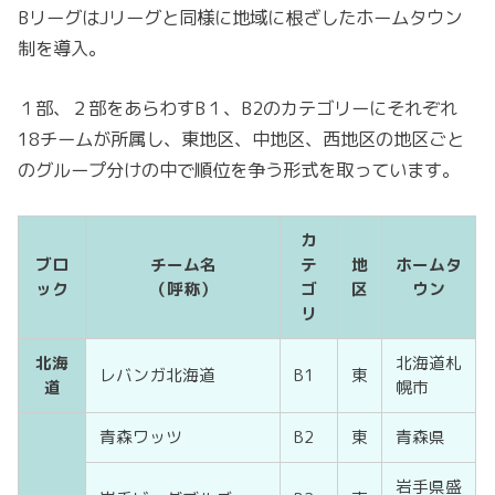
BリーグはJリーグと同様に地域に根ざしたホームタウン
制を導入。
１部、２部をあらわすB１、B2のカテゴリーにそれぞれ
18チームが所属し、東地区、中地区、西地区の地区ごと
のグループ分けの中で順位を争う形式を取っています。
カ
ブロ
チーム名
テ
地
ホームタ
ック
（呼称）
ゴ
区
ウン
リ
北海
北海道札
レバンガ北海道
B1
東
道
幌市
青森ワッツ
B2
東
青森県
岩手県盛