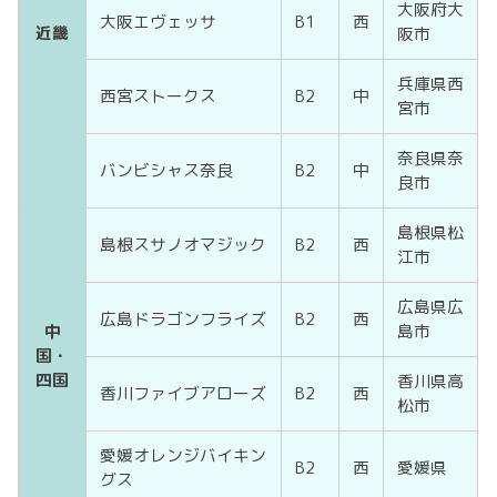
大阪府大
大阪エヴェッサ
B1
西
近畿
阪市
兵庫県西
西宮ストークス
B2
中
宮市
奈良県奈
バンビシャス奈良
B2
中
良市
島根県松
島根スサノオマジック
B2
西
江市
広島県広
広島ドラゴンフライズ
B2
西
中
島市
国・
四国
香川県高
香川ファイブアローズ
B2
西
松市
愛媛オレンジバイキン
B2
西
愛媛県
グス