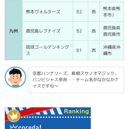
熊本県熊
熊本ヴォルターズ
B2
西
本市）
鹿児島県
九州
鹿児島レブナイズ
B2
西
鹿児島市
琉球ゴールデンキング
沖縄県沖
B1
西
ス
縄市
京都ハンナリーズ、島根スサノオマジック、
バンビシャス奈良・・チーム名がなかなかナ
イスですね～